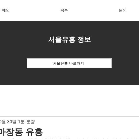
메인
목록
문의
서울유흥 정보
서울유흥 바로가기
10월 30일
1분 분량
마장동 유흥