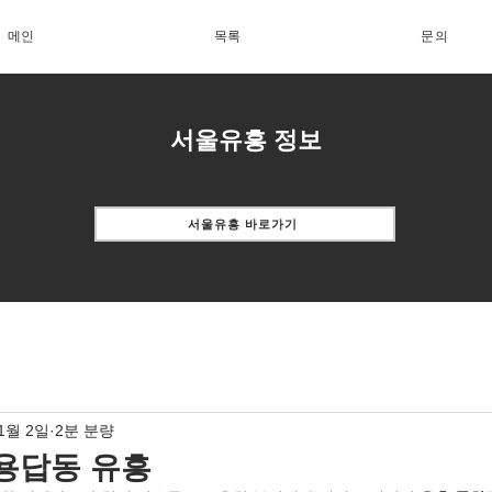
메인
목록
문의
서울유흥 정보
서울유흥 바로가기
11월 2일
2분 분량
용답동 유흥