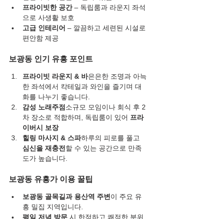
프라이빗한 공간
 – 독립룸과 라운지 좌석
으로 사생활 보호
고급 인테리어
 – 깔끔하고 세련된 시설로 
편안함 제공
보광동 인기 유흥 포인트
프라이빗 라운지 & 바
은은한 조명과 아늑
한 좌석에서 칵테일과 와인을 즐기며 대
화를 나누기 좋습니다.
감성 노래주점
소규모 모임이나 회식 후 2
차 장소로 적합하며, 독립룸이 있어 
프라
이버시 보장
힐링 마사지 & 스파
하루의 피로를 풀고 
심신을 재충전
할 수 있는 공간으로 만족
도가 높습니다.
보광동 유흥가 이용 꿀팁
보광동 골목길과 용산역 주변
이 주요 유
흥 밀집 지역입니다.
평일 저녁 방문
 시 한적하고 쾌적한 분위