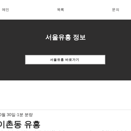
메인
목록
문의
서울유흥 정보
서울유흥 바로가기
10월 30일
1분 분량
이촌동 유흥